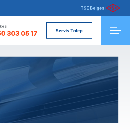
TSE Belgesi
kezi
Servis Talep
0 303 05 17