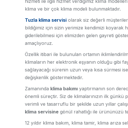
hizmeti ile ilgili hizmet verdiğimiz klima modelle
klima ve bir çok klima modeli bulunmaktadır.
Tuzla klima servisi
olarak siz değerli müşterilerimi
bildiğimiz için sizin yerimize kendimizi koyarak 
giderilebilmesi için elimizden gelen gayreti göst
amaçlıyoruz.
Özellik itibari ile bulunulan ortamın iklimlendiril
klimaların her elektronik eşyanın olduğu gibi f
sağlayacağı sürenin uzun veya kısa sürmesi ise
değişkenlik göstermektedir.
Zamanında
klima bakımı
yaptırmanın son derec
önemli süreçtir. Siz de klimalarınızın ilk günkü 
verimli ve tasarruflu bir şekilde uzun yıllar ça
klima servisine
gönül rahatlığı ile ürününüzü te
12 yıldır klima bakım, klima tamir, klima arıza 