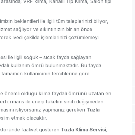
ri arasında; VRF klima, Kanallı Tip Klima, Salon tipi
zin beklentileri ile ilgili tüm taleplerinizi biliyor,
hizmet sağlıyor ve sıkıntınızın bir an önce
ererek ivedi şekilde işlemlerinizi çözümlemeyi
mesi ile ilgili soğuk – sıcak fayda sağlayan
aydalı kullanım ömrü bulunmaktadır. Bu fayda
 tamamen kullanıcının tercihlerine göre
e önemli olduğu klima faydalı ömrünü uzatan en
performans ile enerji tüketim sınıfı değişmeden
lışmasını istiyorsanız yapmanız gereken
Tuzla
slim etmek olacaktır.
sektöründe faaliyet gösteren
Tuzla Klima Servisi
,