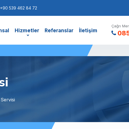
+90 539 462 84 72
Çağrı Mer
msal
Hizmetler
Referanslar
İletişim
085
si
Servisi