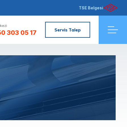
TSE Belgesi
kezi
Servis Talep
0 303 05 17