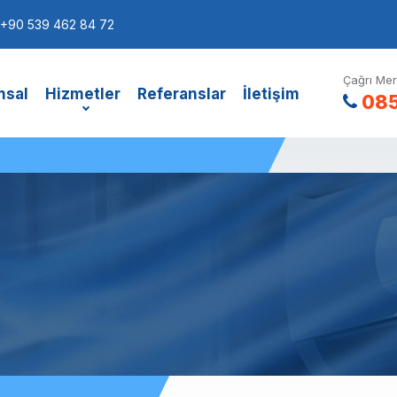
+90 539 462 84 72
Çağrı Mer
msal
Hizmetler
Referanslar
İletişim
085