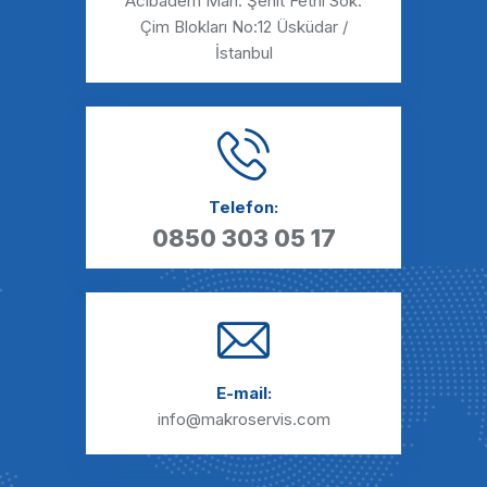
Acıbadem Mah. Şehit Fethi Sok.
Çim Blokları No:12 Üsküdar /
İstanbul
Telefon:
0850 303 05 17
E-mail:
info@makroservis.com