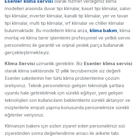
Esenler klima servisi
olarak hizmet verdiğimiz klima
modelleri arasında duvar tipi klimalar, kaset tipi klimalar, salon
tipi klimalar, inverter klimalar, kanallı tip klimalar, yer ve tavan
tipi klimalar, multi tip klimalar, vrf klimalar ve chiller klimalar
bulunmaktadır. Bu modellerin klima arıza,
klima bakım
, klima
montaj ve klima tamir işlemlerini profesyonel ve yetkili servis
personelimiz ile garantili ve orijinal yedek parça kullanarak
gerçekleştirmekteyiz.
Klima Servisi
uzmanlık gerektirir. Biz
Esenler klima servisi
olarak klima sektöründe 12 yıllık tecrübemizle siz değerli
Esenler sakinlerinin her türlü klima problemlerine çözüm
üretiyoruz. Teknik personelimizi gelişen teknolojik şartlara
uyumlu hale getirebilmek için sürekli eğitiyor, yeni gelişen
teknolojileri son kullanıcıların beklentilerini sürekli aktarıyor ve
müşterilerle empati yapma konusunda personelimize sürekli
eğitimler veriyoruz.
Klimanızın bakımı için sizleri ziyaret eden personelimizi sizi
ziyaretinden sonra değerlendirme amacı ile ankete tabi