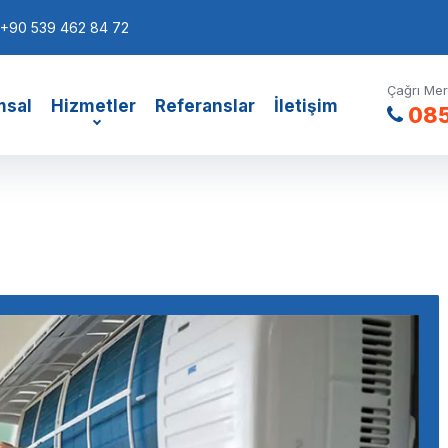
+90 539 462 84 72
Çağrı Mer
msal
Hizmetler
Referanslar
İletişim
085