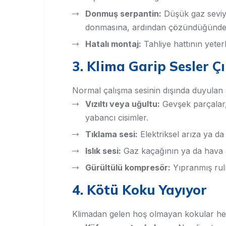
Donmuş serpantin:
Düşük gaz seviye
donmasına, ardından çözündüğünde 
Hatalı montaj:
Tahliye hattının yeter
3. Klima Garip Sesler Ç
Normal çalışma sesinin dışında duyulan se
Vızıltı veya uğultu:
Gevşek parçalar, 
yabancı cisimler.
Tıklama sesi:
Elektriksel arıza ya d
Islık sesi:
Gaz kaçağının ya da hava akı
Gürültülü kompresör:
Yıpranmış rul
4. Kötü Koku Yayıyor
Klimadan gelen hoş olmayan kokular hem 