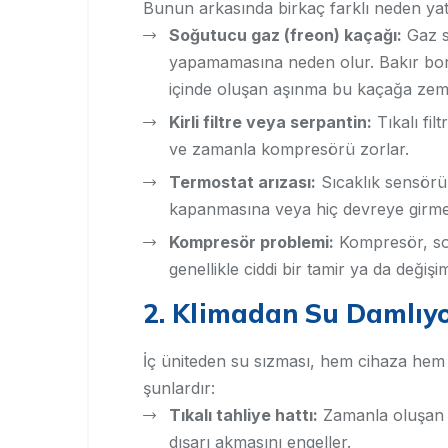
Bunun arkasında birkaç farklı neden yatı
Soğutucu gaz (freon) kaçağı:
Gaz s
yapamamasına neden olur. Bakır boru 
içinde oluşan aşınma bu kaçağa zemi
Kirli filtre veya serpantin:
Tıkalı fil
ve zamanla kompresörü zorlar.
Termostat arızası:
Sıcaklık sensörü
kapanmasına veya hiç devreye girme
Kompresör problemi:
Kompresör, soğ
genellikle ciddi bir tamir ya da değişim
2. Klimadan Su Damlıy
İç üniteden su sızması, hem cihaza hem d
şunlardır:
Tıkalı tahliye hattı:
Zamanla oluşan 
dışarı akmasını engeller.