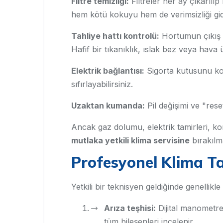
Filtre temizliği:
Filtreler her ay çıkarılıp 
hem kötü kokuyu hem de verimsizliği gide
Tahliye hattı kontrolü:
Hortumun çıkış u
Hafif bir tıkanıklık, ıslak bez veya hava ü
Elektrik bağlantısı:
Sigorta kutusunu kon
sıfırlayabilirsiniz.
Uzaktan kumanda:
Pil değişimi ve "rese
Ancak gaz dolumu, elektrik tamirleri, 
mutlaka yetkili klima servisine
bırakılma
Profesyonel Klima Tam
Yetkili bir teknisyen geldiğinde genellikle 
Arıza teşhisi:
Dijital manometre,
tüm bileşenleri incelenir.