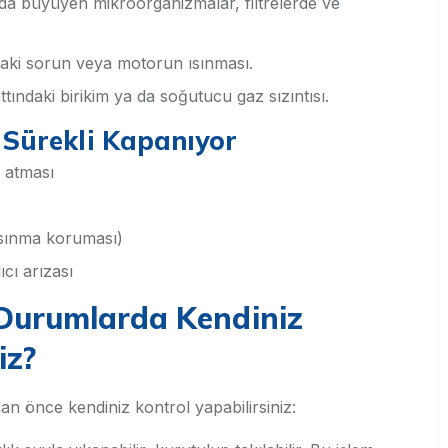
a büyüyen mikroorganizmalar, filtrelerde ve
daki sorun veya motorun ısınması.
tındaki birikim ya da soğutucu gaz sızıntısı.
 Sürekli Kapanıyor
a atması
 ısınma koruması)
cı arızası
 Durumlarda Kendiniz
iz?
n önce kendiniz kontrol yapabilirsiniz: