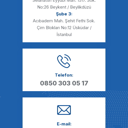
Selahattin Eyyübi Mah. 1517. Sok.
No:26 Beykent / Beylikdüzü
Şube 3:
Acıbadem Mah. Şehit Fethi Sok.
Çim Blokları No:12 Üsküdar /
İstanbul
Telefon:
0850 303 05 17
E-mail: